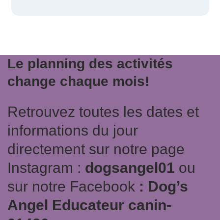
Le planning des activités
change chaque mois!
Retrouvez toutes les dates et
informations du jour
directement sur notre page
Instagram :
dogsangel01
ou
sur notre Facebook
: Dog’s
Angel Educateur canin-