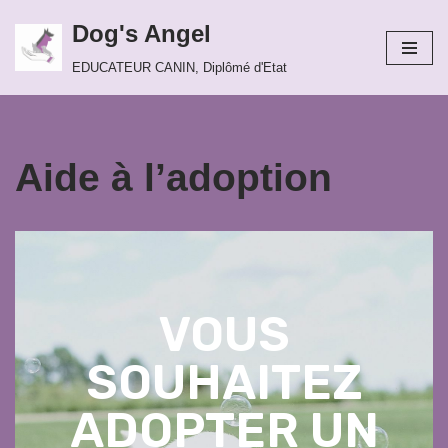
Dog's Angel
Aller
EDUCATEUR CANIN, Diplômé d'Etat
au
contenu
Aide à l’adoption
VOUS
SOUHAITEZ
ADOPTER UN